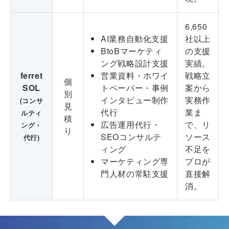
6,650
AI業務自動化支援
社以上
BtoBマーケティ
の支援
ング戦略設計支援
実績。
ferret
営業資料・ホワイ
戦略立
個
SOL
トペーパー・事例
案から
別
インタビュー制作
実務作
(コンサ
見
代行
業ま
ルティ
積
広告運用代行・
で、リ
ング・
り
SEOコンサルテ
ソース
代行)
ィング
不足を
マーケティング専
プロが
門人材の常駐支援
直接解
消。