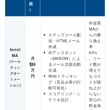
抜
）
外資系
MAか
ステップメール配
らの乗
信・HTMLメール
り換え
作成
率
ferret
AIアシスタント
63%
MA
月
（MABOW）によ
。リー
(マーケ
額8
るメール文面自動
ド数が
ティン
万
生成
増えて
グオー
円
Webトラッキン
もコス
トメー
グ（見込み客の行
トが跳
ション)
動可視化）
ね上が
スコアリング・シ
らない
ナリオ設計
安心の
料金体