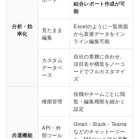
結合レポート作成が可
能
分析・効
Excelのように一覧画面
見たまま
率化
から直接データをイン
編集
ライン編集可能
自社の業務に合わせ、
カスタム
項目名や構造をノーコ
データベ
ードでフルカスタマイ
ース
ズ
役職やチームごとに閲
権限管理
覧・編集権限を細かく
設定
Gmail・Slack・Teams
API・外
などのチャットーツー
共通機能
部ツール
ル、MAツールほか多数