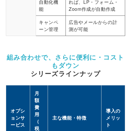
自動化機
れば、LP・フォーム・
能
Zoom作成が自動作成
キャンペ
広告やメールからの計
ーン管理
測が可能
組み合わせで、さらに便利に・コスト
もダウン
シリーズラインナップ
月
額
費
オプシ
導入の
用
ョンサ
主な機能・特徴
メリッ
（
ービス
ト
税