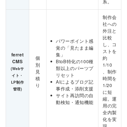
系。
制作会
社への
外注と
比較
パワーポイント感
し、コ
覚の「見たまま編
ストを
ferret
集」
個
約
CMS
BtoB特化の100種
別
1/10
類以上のパーツプ
(Webサ
見
、制作
リセット
イト・
積
時間を
AIによるブログ記
LP制作
り
1/20
事作成・添削支援
管理)
に短
サイト再訪問の自
縮。運
動検知・通知機能
用の完
全内製
化を実
現。