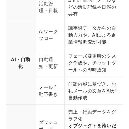
活動管
どの活動記録や日報の
理・日報
共有
議事録データからの自
AIワーク
動入力や、AIによる企
フロー
業情報調査が可能
フェーズ変更時のタス
AI・自動
自動通
ク作成や、チャットツ
化
知・更新
ールへの即時通知
商談内容に基づき、お
メール自
礼メールの文章をAIが
動下書き
自動作成
売上・行動データをグ
ラフ化
ダッシュ
オブジェクトを跨いだ
ボード