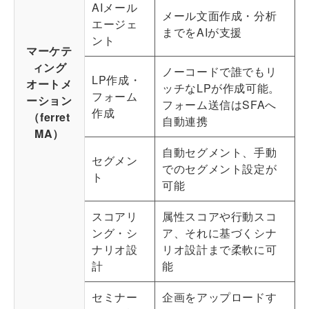
AIメール
メール文面作成・分析
エージェ
までをAIが支援
ント
マーケテ
ィング
ノーコードで誰でもリ
LP作成・
オートメ
ッチなLPが作成可能。
フォーム
ーション
フォーム送信はSFAへ
作成
（ferret
自動連携
MA）
自動セグメント、手動
セグメン
でのセグメント設定が
ト
可能
スコアリ
属性スコアや行動スコ
ング・シ
ア、それに基づくシナ
ナリオ設
リオ設計まで柔軟に可
計
能
セミナー
企画をアップロードす