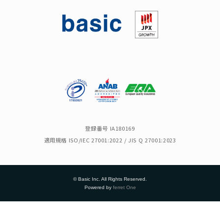
登録番号 IA180169
適用規格 ISO/IEC 27001:2022 / JIS Q 27001:2023
© Basic Inc. All Rights Reserved.
Powered by
ferret One