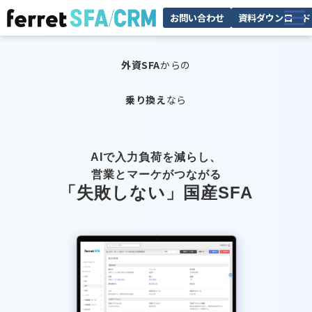
お問い合わせ
資料ダウンロード
機能
外資SFA
からの
料金
乗り換え
なら
サポート
お役立ち情報
AIで入力負荷を減らし、
営業とマーケがつながる
「失敗しない」国産SFA