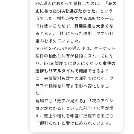
SFA導入にあたって重視したのは、「
身の
丈にあったSFAを選びたかった
」という
点でした。機能が多すぎる高度なツール
では使いこなせず、
費用負担も大きくな
る
と考え、自社に合った運用しやすい仕
組みを求めていました。
ferret SFA/CRMの導入後は、ターゲット
案件の抽出と共有が格段にスムーズにな
り、Excel管理では見えにくかった
案件の
進捗もリアルタイムで確認
できるよう
に。会議資料も数字の羅列ではなく、グ
ラフや指標を共有する形へ変化しまし
た。
現場でも「数字が見える」「次のアクシ
ョンがわかる」といった前向きな声が増
え、売上や粗利を即座に把握できる点も
「便利だね」と受け止められています。